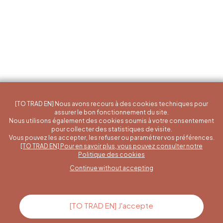
[TO TRAD EN] Nous avons recours à des cookies techniques pour
assurer le bon fonctionnement du site.
Nous utilisons également des cookies soumis à votre consentement
pour collecter des statistiques de visite.
Vous pouvez les accepter, les refuser ou paramétrer vos préférences.
[TO TRAD EN] Pour en savoir plus, vous pouvez consulter notre
A specific question?
Politique des cookies
Continue without accepting
Contact us
[TO TRAD EN] J'accepte