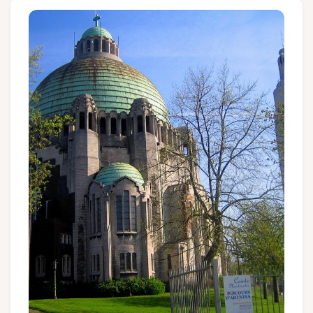
Groups and tour operators
Follow us
FR
EN
NL
DE