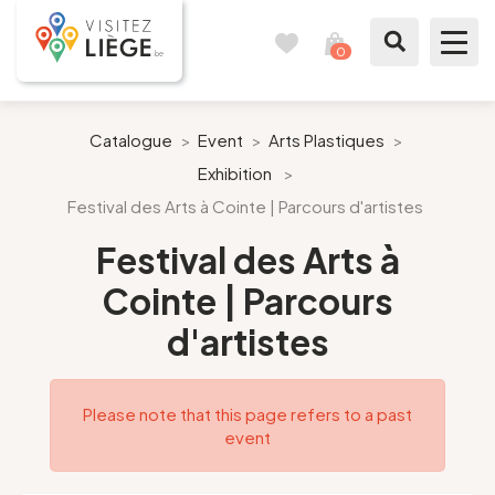
0
Travel
View
journal
my
cart
What to see / What to do
Catalogue
>
Event
>
Arts Plastiques
>
Exhibition
>
Like a citizen of Liège
Festival des Arts à Cointe | Parcours d'artistes
Prepare my stay
Festival des Arts à
Cointe | Parcours
Our suggestions
d'artistes
City of Liège
Please note that this page refers to a past
Agenda
event
Presse