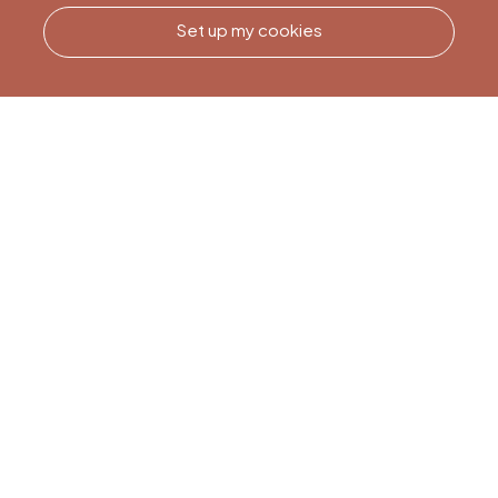
Set up my cookies
Call us
Office du Tourisme de Liège
et Maison du Tourisme du
Pays de Liège.