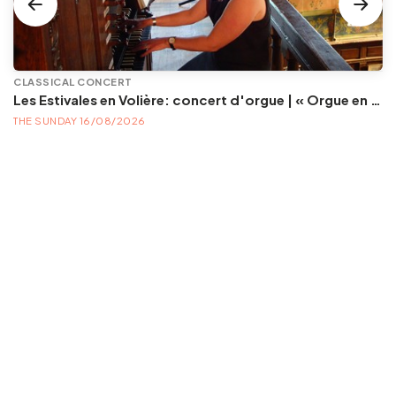
CLASSICAL CONCERT
Les Estivales en Volière: concert d'orgue | « Orgue en Volière » , les 3e dimanches du mois (été) audition d’orgue (accès libre)
THE SUNDAY 16/08/2026