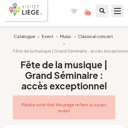
0
Travel
View
journal
my
cart
What to see / What to do
Catalogue
>
Event
>
Music
>
Classical concert
>
Like a citizen of Liège
Fête de la musique | Grand Séminaire : accès exceptionn
Fête de la musique |
Prepare my stay
Grand Séminaire :
Our suggestions
accès exceptionnel
City of Liège
Please note that this page refers to a past
Agenda
event
Presse