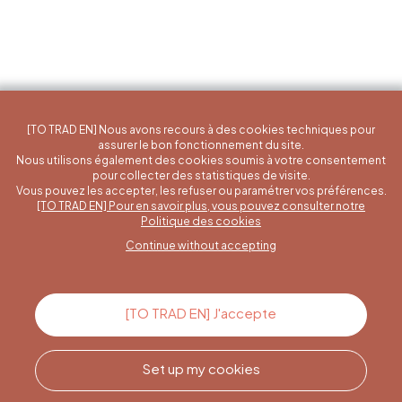
[TO TRAD EN] Nous avons recours à des cookies techniques pour
assurer le bon fonctionnement du site.
Nous utilisons également des cookies soumis à votre consentement
pour collecter des statistiques de visite.
Vous pouvez les accepter, les refuser ou paramétrer vos préférences.
[TO TRAD EN] Pour en savoir plus, vous pouvez consulter notre
A specific question?
Politique des cookies
Continue without accepting
Contact us
[TO TRAD EN] J'accepte
Set up my cookies
Call us