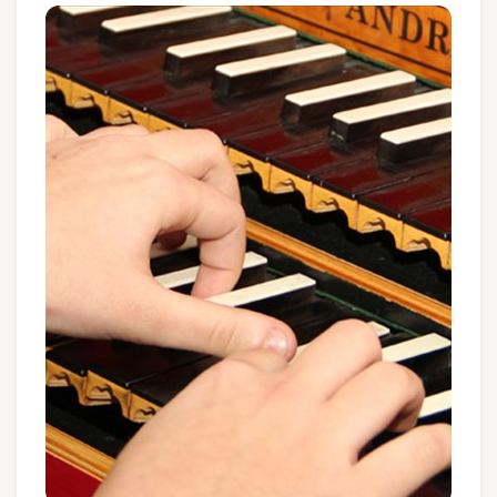
Groups and tour operators
Follow us
FR
EN
NL
DE