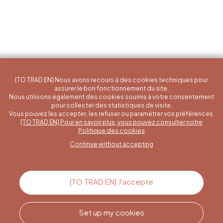
[TO TRAD EN] Nous avons recours à des cookies techniques pour
assurer le bon fonctionnement du site.
Nous utilisons également des cookies soumis à votre consentement
pour collecter des statistiques de visite.
Vous pouvez les accepter, les refuser ou paramétrer vos préférences.
[TO TRAD EN] Pour en savoir plus, vous pouvez consulter notre
A specific question?
Politique des cookies
Continue without accepting
Contact us
[TO TRAD EN] J'accepte
Set up my cookies
Call us