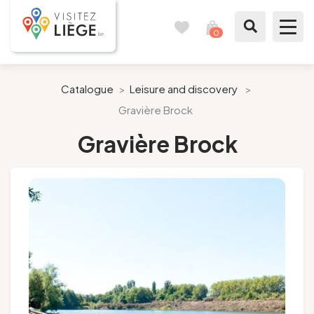
0
Travel
View
journal
my
cart
What to see / What to do
Catalogue
>
Leisure and discovery
>
Gravière Brock
Like a citizen of Liège
Gravière Brock
Prepare my stay
Our suggestions
City of Liège
Agenda
Presse