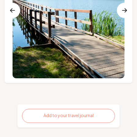
Groups and tour operators
Follow us
FR
EN
NL
DE
Add to your travel journal