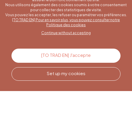
Nous utilisons également des cookies soumis à votre consentement
pour collecter des statistiques de visite.
Vous pouvez les accepter, les refuser ou paramétrer vos préférences.
[TO TRAD EN] Pour en savoir plus, vous pouvez consulter notre
A specific question?
Politique des cookies
Continue without accepting
Contact us
[TO TRAD EN] J'accepte
Set up my cookies
Call us