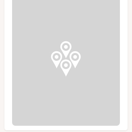
Groups and tour operators
Follow us
FR
EN
NL
DE