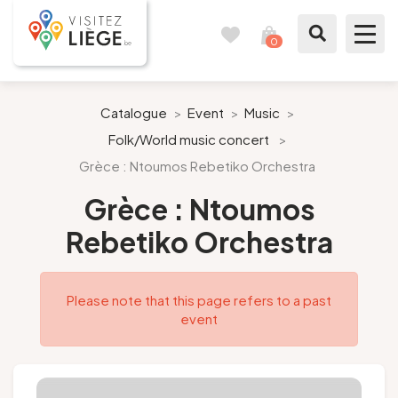
0
Travel
View
journal
my
cart
What to see / What to do
Catalogue
>
Event
>
Music
>
Folk/World music concert
>
Like a citizen of Liège
Grèce : Ntoumos Rebetiko Orchestra
Prepare my stay
Grèce : Ntoumos
Rebetiko Orchestra
Our suggestions
City of Liège
Please note that this page refers to a past
event
Agenda
Presse