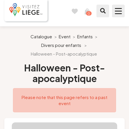
0
Travel
View
journal
my
cart
What to see / What to do
Catalogue
>
Event
>
Enfants
>
Divers pour enfants
>
Like a citizen of Liège
Halloween - Post-apocalyptique
Prepare my stay
Halloween - Post-
apocalyptique
Our suggestions
City of Liège
Please note that this page refers to a past
event
Agenda
Presse