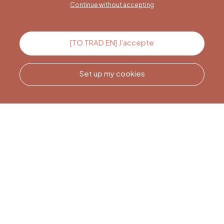
Continue without accepting
Contact us
[TO TRAD EN] J'accepte
Set up my cookies
Call us
Office du Tourisme de Liège
et Maison du Tourisme du
Pays de Liège.