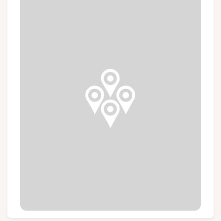
Groups and tour operators
Follow us
FR
EN
NL
DE