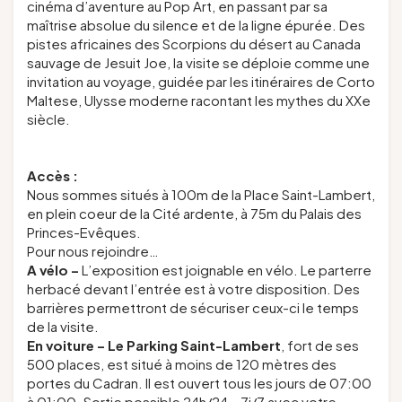
cinéma d’aventure au Pop Art, en passant par sa
maîtrise absolue du silence et de la ligne épurée. Des
pistes africaines des
Scorpions du désert
au Canada
sauvage de
Jesuit Joe
, la visite se déploie comme une
invitation au voyage, guidée par les itinéraires de Corto
Maltese, Ulysse moderne racontant les mythes du XXe
siècle.
Accès :
Nous sommes situés à 100m de la Place Saint-Lambert,
en plein coeur de la Cité ardente, à 75m du Palais des
Princes-Evêques.
Pour nous rejoindre…
A vélo
–
L’exposition est joignable en vélo. Le parterre
herbacé devant l’entrée est à votre disposition. Des
barrières permettront de sécuriser ceux-ci le temps
de la visite.
En voiture
–
Le Parking Saint-Lambert
, fort de ses
500 places, est situé à moins de 120 mètres des
portes du Cadran. Il est ouvert tous les jours de 07:00
à 01:00. Sortie possible 24h/24 – 7j/7 avec votre