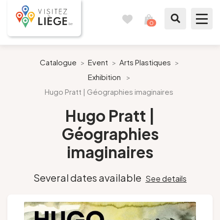
0
Travel
View
journal
my
cart
What to see / What to do
Catalogue
>
Event
>
Arts Plastiques
>
Exhibition
>
Like a citizen of Liège
Hugo Pratt | Géographies imaginaires
Prepare my stay
Hugo Pratt |
Géographies
Our suggestions
imaginaires
City of Liège
Several dates available
See details
Agenda
Presse