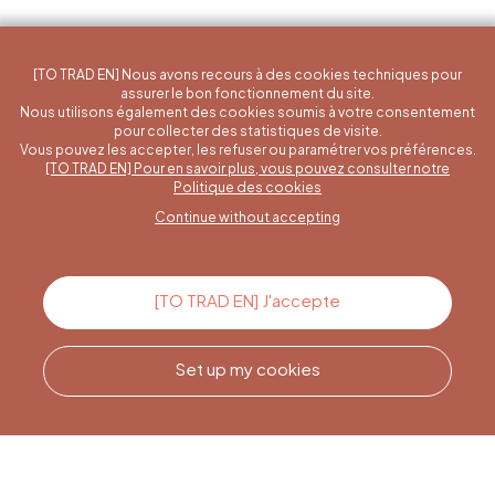
[TO TRAD EN] Nous avons recours à des cookies techniques pour
assurer le bon fonctionnement du site.
Nous utilisons également des cookies soumis à votre consentement
pour collecter des statistiques de visite.
Vous pouvez les accepter, les refuser ou paramétrer vos préférences.
[TO TRAD EN] Pour en savoir plus, vous pouvez consulter notre
A specific question?
Politique des cookies
Continue without accepting
Contact us
[TO TRAD EN] J'accepte
Set up my cookies
Call us