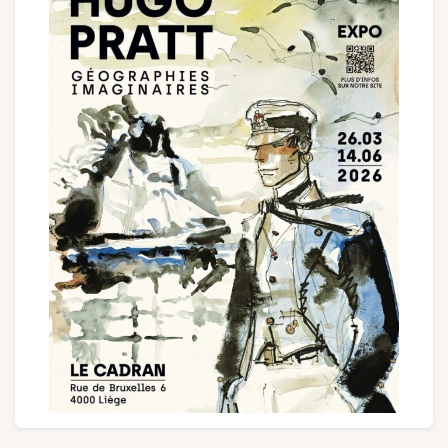
Groups and tour operators
Follow us
FR
EN
NL
DE