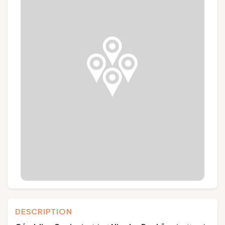
Groups and tour operators
Follow us
FR
EN
NL
DE
DESCRIPTION