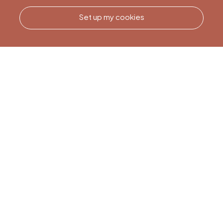
Set up my cookies
Call us
Office du Tourisme de Liège
et Maison du Tourisme du
Pays de Liège.