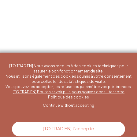
[TO TRAD EN] Nous avons recours à des cookies techniques pour
assurer le bon fonctionnement du site.
Nous utilisons également des cookies soumis à votre consentement
pour collecter des statistiques de visite.
Vous pouvez les accepter, les refuser ou paramétrer vos préférences.
[TO TRAD EN] Pour en savoir plus, vous pouvez consulter notre
A specific question?
Politique des cookies
Continue without accepting
Contact us
[TO TRAD EN] J'accepte