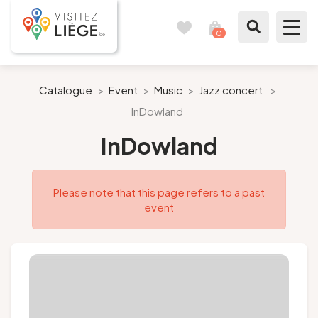
0
Travel
View
journal
my
cart
What to see / What to do
Catalogue
>
Event
>
Music
>
Jazz concert
>
InDowland
Like a citizen of Liège
InDowland
Prepare my stay
Please note that this page refers to a past
Our suggestions
event
City of Liège
Agenda
Presse