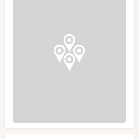
Groups and tour operators
Follow us
FR
EN
NL
DE