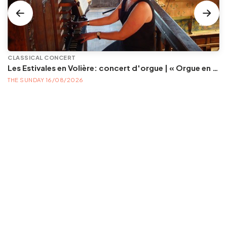
CLASSICAL CONCERT
Les Estivales en Volière: concert d'orgue | « Orgue en Volière » , les 3e dimanches du mois (été) audition d’orgue (accès libre)
THE SUNDAY 16/08/2026