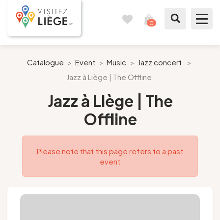
0
Travel
View
journal
my
cart
What to see / What to do
Catalogue
>
Event
>
Music
>
Jazz concert
>
Jazz à Liège | The Offline
Like a citizen of Liège
Jazz à Liège | The
Prepare my stay
Offline
Our suggestions
Please note that this page refers to a past
City of Liège
event
Agenda
Presse