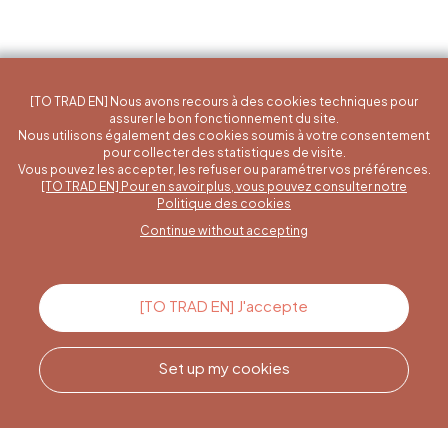
[TO TRAD EN] Nous avons recours à des cookies techniques pour
assurer le bon fonctionnement du site.
Nous utilisons également des cookies soumis à votre consentement
pour collecter des statistiques de visite.
Vous pouvez les accepter, les refuser ou paramétrer vos préférences.
[TO TRAD EN] Pour en savoir plus, vous pouvez consulter notre
A specific question?
Politique des cookies
Continue without accepting
Contact us
[TO TRAD EN] J'accepte
Set up my cookies
Call us