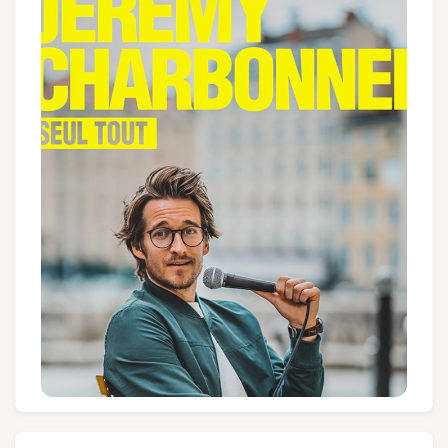
Groups and tour operators
Follow us
FR
EN
NL
DE