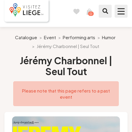
0
Travel
View
journal
my
cart
What to see / What to do
Catalogue
>
Event
>
Performing arts
>
Humor
>
Jérémy Charbonnel | Seul Tout
Like a citizen of Liège
Jérémy Charbonnel |
Prepare my stay
Seul Tout
Our suggestions
Please note that this page refers to a past
City of Liège
event
Agenda
Presse