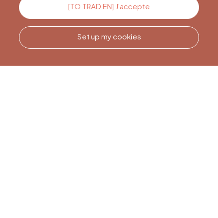
Contact us
[TO TRAD EN] J'accepte
Set up my cookies
Call us
Office du Tourisme de Liège
et Maison du Tourisme du
Pays de Liège.