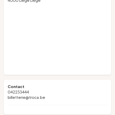
4000 Liège Liège
Contact
042233444
billetterie@troca.be