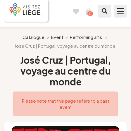
0
Travel
View
journal
my
cart
What to see / What to do
Catalogue
>
Event
>
Performing arts
>
José Cruz | Portugal, voyage au centre du monde
Like a citizen of Liège
José Cruz | Portugal,
Prepare my stay
voyage au centre du
monde
Our suggestions
City of Liège
Please note that this page refers to a past
event
Agenda
Presse