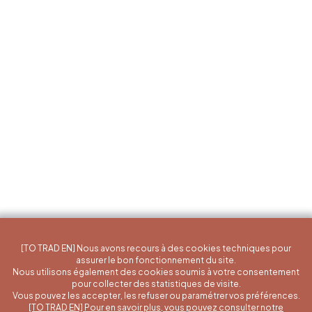
[TO TRAD EN] Nous avons recours à des cookies techniques pour
assurer le bon fonctionnement du site.
Nous utilisons également des cookies soumis à votre consentement
pour collecter des statistiques de visite.
Vous pouvez les accepter, les refuser ou paramétrer vos préférences.
[TO TRAD EN] Pour en savoir plus, vous pouvez consulter notre