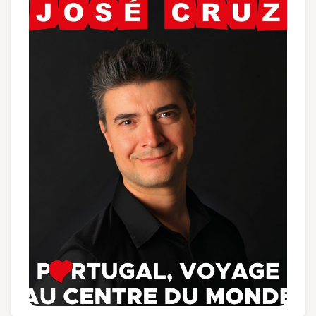
Groups and tour operators
Follow us
FR
EN
NL
DE