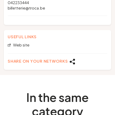
042233444
billetterie@troca.be
USEFUL LINKS
Web site
SHARE ON YOUR NETWORKS
In the same
category