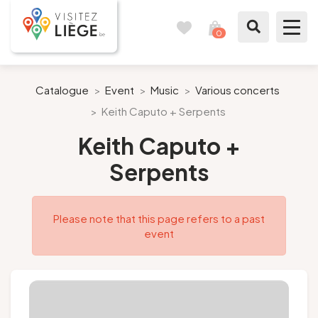
0
Travel
View
journal
my
cart
What to see / What to do
Catalogue
>
Event
>
Music
>
Various concerts
>
Keith Caputo + Serpents
Like a citizen of Liège
Keith Caputo +
Prepare my stay
Serpents
Our suggestions
Please note that this page refers to a past
City of Liège
event
Agenda
Presse