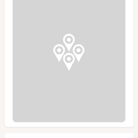
Groups and tour operators
Follow us
FR
EN
NL
DE