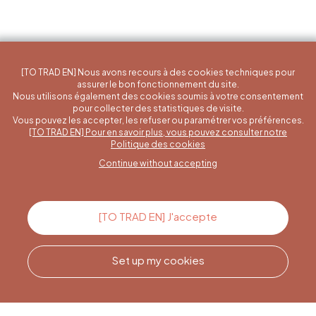
[TO TRAD EN] Nous avons recours à des cookies techniques pour
assurer le bon fonctionnement du site.
Nous utilisons également des cookies soumis à votre consentement
pour collecter des statistiques de visite.
Vous pouvez les accepter, les refuser ou paramétrer vos préférences.
[TO TRAD EN] Pour en savoir plus, vous pouvez consulter notre
A specific question?
Politique des cookies
Continue without accepting
Contact us
[TO TRAD EN] J'accepte
Set up my cookies
Call us