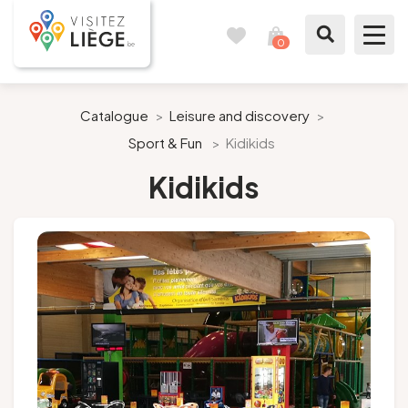
0
Travel
View
journal
my
cart
What to see / What to do
Catalogue
>
Leisure and discovery
>
Sport & Fun
>
Kidikids
Like a citizen of Liège
Kidikids
Prepare my stay
Our suggestions
City of Liège
Agenda
Presse