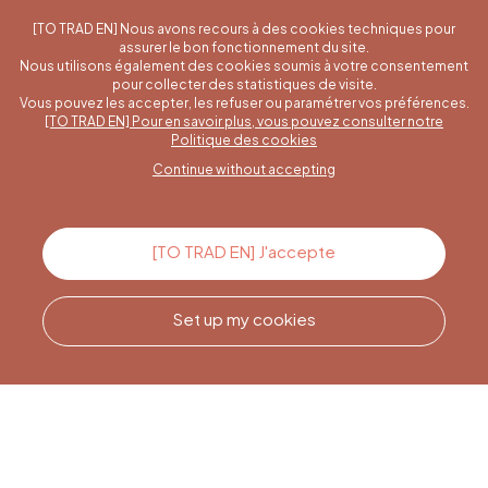
[TO TRAD EN] Nous avons recours à des cookies techniques pour
assurer le bon fonctionnement du site.
Nous utilisons également des cookies soumis à votre consentement
pour collecter des statistiques de visite.
Vous pouvez les accepter, les refuser ou paramétrer vos préférences.
[TO TRAD EN] Pour en savoir plus, vous pouvez consulter notre
A specific question?
Politique des cookies
Continue without accepting
Contact us
[TO TRAD EN] J'accepte
Set up my cookies
Call us