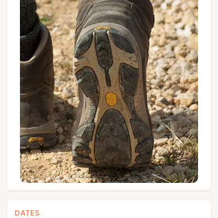
Groups and tour operators
Follow us
FR
EN
NL
DE
DATES