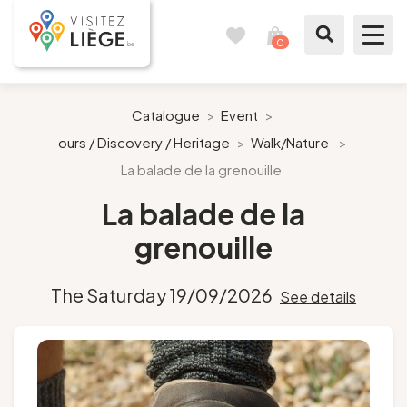
0
Travel
View
journal
my
cart
What to see / What to do
Catalogue
>
Event
>
ours / Discovery / Heritage
>
Walk/Nature
>
Like a citizen of Liège
La balade de la grenouille
Prepare my stay
La balade de la
grenouille
Our suggestions
The Saturday 19/09/2026
See details
City of Liège
Agenda
Presse