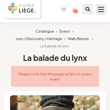
0
Travel
View
journal
my
cart
What to see / What to do
Catalogue
>
Event
>
ours / Discovery / Heritage
>
Walk/Nature
>
Like a citizen of Liège
La balade du lynx
Prepare my stay
La balade du lynx
Our suggestions
Please note that this page refers to a past
event
City of Liège
Agenda
Presse