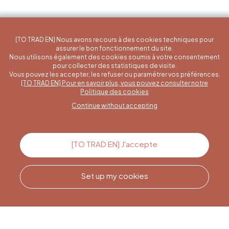
[TO TRAD EN] Nous avons recours à des cookies techniques pour
assurer le bon fonctionnement du site.
Nous utilisons également des cookies soumis à votre consentement
pour collecter des statistiques de visite.
Vous pouvez les accepter, les refuser ou paramétrer vos préférences.
[TO TRAD EN] Pour en savoir plus, vous pouvez consulter notre
A specific question?
Politique des cookies
Continue without accepting
Contact us
[TO TRAD EN] J'accepte
Set up my cookies
Call us