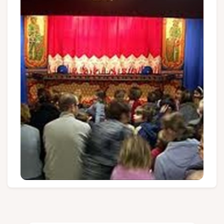
Groups and tour operators
Follow us
FR
EN
NL
DE