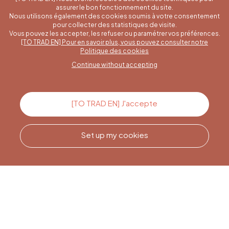
assurer le bon fonctionnement du site.
Nous utilisons également des cookies soumis à votre consentement
pour collecter des statistiques de visite.
Vous pouvez les accepter, les refuser ou paramétrer vos préférences.
[TO TRAD EN] Pour en savoir plus, vous pouvez consulter notre
A specific question?
Politique des cookies
Continue without accepting
Contact us
[TO TRAD EN] J'accepte
Set up my cookies
Call us