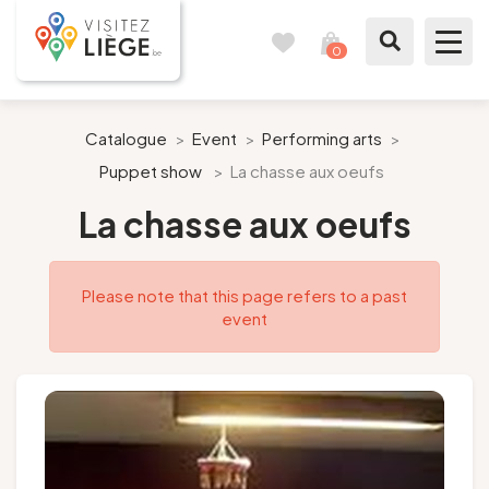
0
Travel
View
journal
my
cart
What to see / What to do
Catalogue
>
Event
>
Performing arts
>
Puppet show
>
La chasse aux oeufs
Like a citizen of Liège
La chasse aux oeufs
Prepare my stay
Please note that this page refers to a past
Our suggestions
event
City of Liège
Agenda
Presse