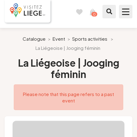
0
Travel
View
journal
my
cart
What to see / What to do
Catalogue
>
Event
>
Sports activities
>
La Liégeoise | Jooging féminin
Like a citizen of Liège
La Liégeoise | Jooging
Prepare my stay
féminin
Our suggestions
Please note that this page refers to a past
City of Liège
event
Agenda
Presse