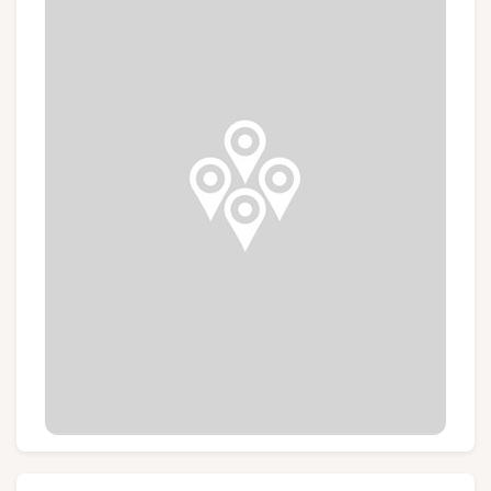
Groups and tour operators
Follow us
FR
EN
NL
DE