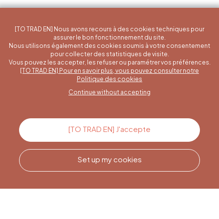
[TO TRAD EN] Nous avons recours à des cookies techniques pour
assurer le bon fonctionnement du site.
Nous utilisons également des cookies soumis à votre consentement
pour collecter des statistiques de visite.
Vous pouvez les accepter, les refuser ou paramétrer vos préférences.
[TO TRAD EN] Pour en savoir plus, vous pouvez consulter notre
A specific question?
Politique des cookies
Continue without accepting
Contact us
[TO TRAD EN] J'accepte
Set up my cookies
Call us