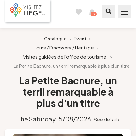
0
Travel
View
journal
my
cart
What to see / What to do
Catalogue
>
Event
>
ours / Discovery / Heritage
>
Like a citizen of Liège
Visites guidées de l'office de tourisme
>
La Petite Bacnure, un terril remarquable à plus d'un titre
Prepare my stay
La Petite Bacnure, un
Our suggestions
terril remarquable à
City of Liège
plus d'un titre
Agenda
The Saturday 15/08/2026
See details
Presse