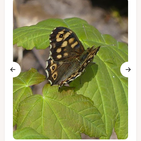
Groups and tour operators
Follow us
FR
EN
NL
DE