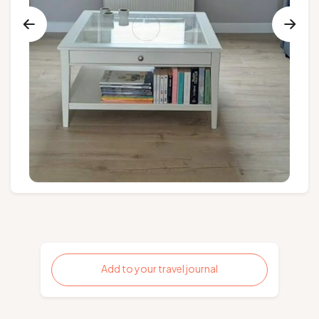
Groups and tour operators
Follow us
FR
EN
NL
DE
Add to your travel journal