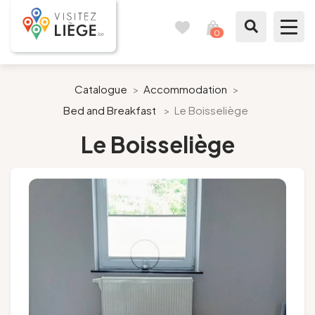
0
Travel
View
journal
my
cart
What to see / What to do
Catalogue
>
Accommodation
>
Bed and Breakfast
>
Le Boisseliège
Like a citizen of Liège
Le Boisseliège
Prepare my stay
Our suggestions
City of Liège
Agenda
Presse