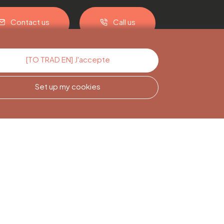
Contact us
Call us
[TO TRAD EN] J'accepte
Set up my cookies
Newsletter
Subscription
Sign up to stay informed