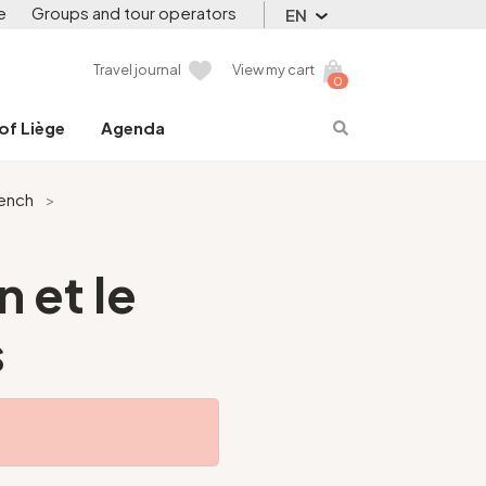
e
Groups and tour operators
EN
Travel journal
View my cart
0
 of Liège
Agenda
rench
>
 et le
s