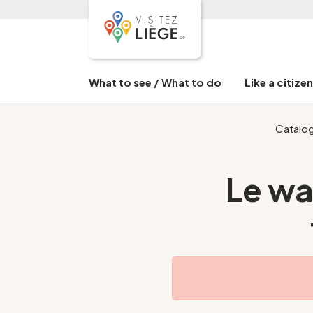
What to see / What to do
Like a citize
Catalo
Le wa