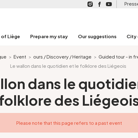
Press
n of Liège
Prepare my stay
Our suggestions
City
gue
>
Event
>
ours / Discovery / Heritage
>
Guided tour - in f
Le wallon dans le quotidien et le folklore des Liégeois
llon dans le quotidien
folklore des Liégeoi
Please note that this page refers to a past event