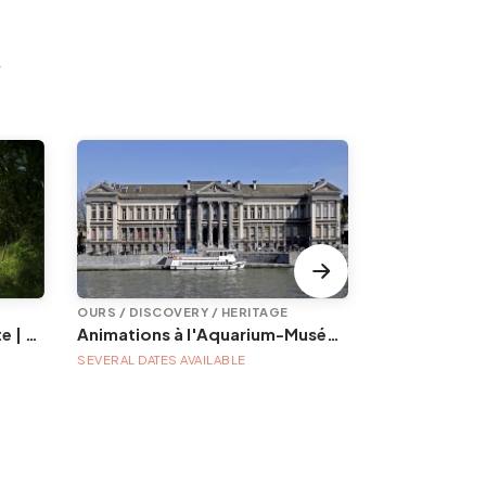
y
OURS / DISCOVERY / HERITAGE
Les Estivales en Volière: visite | Herborisons autour de Volière
Animations à l'Aquarium-Muséum
SEVERAL DATES 
SEVERAL DATES AVAILABLE