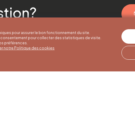
stion?
iques pour assurer le bon fonctionnement du site.
consentement pour collecter des statistiques de visite.
vos préférences.
er notre Politique des cookies
er hours
Winter hours
Our address
o 30/09
01/10 to 15/05
Quai de la Goffe 13
4000 Liège
to Saturday
Monday to Saturday
30 am to 5 pm
from 9:30 am to 4:30
 and public
pm
s from 9 am to
Sundays and public
holidays from 9 am to
3 pm