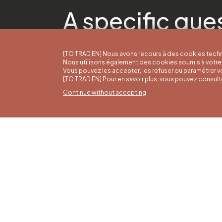
A specific que
[TO TRAD EN] Nous avons recours à des cookies techn
Nous utilisons également des cookies soumis à votre 
Vous pouvez les accepter, les refuser ou paramétrer 
[TO TRAD EN] Pour en savoir plus, vous pouvez consult
Continue without accepting
Summ
16/05 t
Office du Tourisme de Liège et
Monday 
Maison du Tourisme du Pays de
from 9:
Liège.
Sundays
holiday
4 pm