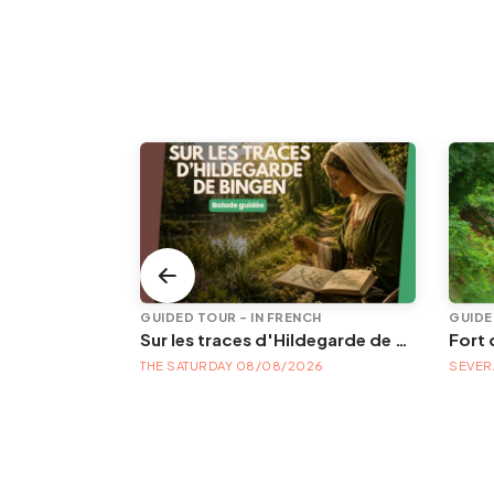
VISITES GUIDÉES DE L'OFFICE DE TOURISME
GUIDED TOUR - IN FRENCH
GUIDE
Sur les traces d'Hildegarde de Bingen
Fort 
26
THE SATURDAY 08/08/2026
SEVERA