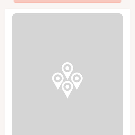
Groups and tour operators
Follow us
FR
EN
NL
DE