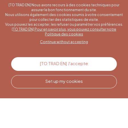
[TO TRAD EN] Nous avons recours à des cookies techniques pour
assurer le bon fonctionnement du site.
Nous utilisons également des cookies soumis à votre consentement
pour collecter des statistiques de visite.
Vous pouvez les accepter, les refuser ou paramétrer vos préférences.
[TO TRAD EN] Pour en savoir plus, vous pouvez consulter notre
A specific question?
Politique des cookies
Continue without accepting
Contact us
[TO TRAD EN] J'accepte
Set up my cookies
Call us