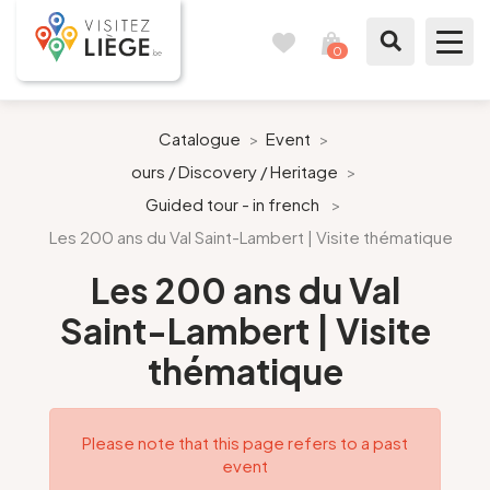
0
Travel
View
journal
my
cart
What to see / What to do
Catalogue
>
Event
>
ours / Discovery / Heritage
>
Like a citizen of Liège
Guided tour - in french
>
Les 200 ans du Val Saint-Lambert | Visite thématique
Prepare my stay
Les 200 ans du Val
Our suggestions
Saint-Lambert | Visite
City of Liège
thématique
Agenda
Please note that this page refers to a past
event
Presse