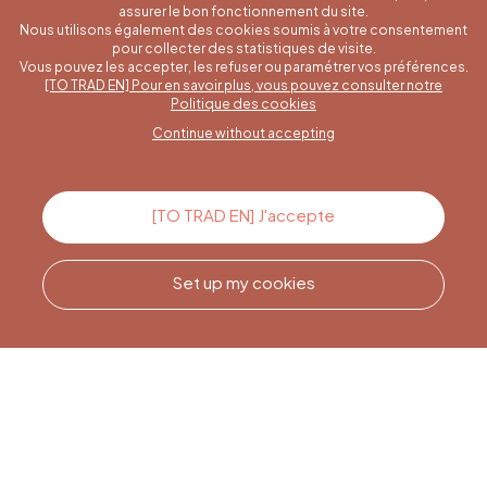
assurer le bon fonctionnement du site.
Nous utilisons également des cookies soumis à votre consentement
pour collecter des statistiques de visite.
Vous pouvez les accepter, les refuser ou paramétrer vos préférences.
[TO TRAD EN] Pour en savoir plus, vous pouvez consulter notre
A specific question?
Politique des cookies
Continue without accepting
Contact us
[TO TRAD EN] J'accepte
Set up my cookies
Call us