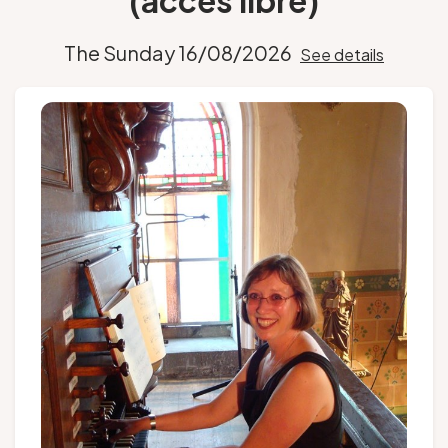
(accès libre)
Groups and tour operators
The Sunday 16/08/2026
See details
Follow us
FR
EN
NL
DE