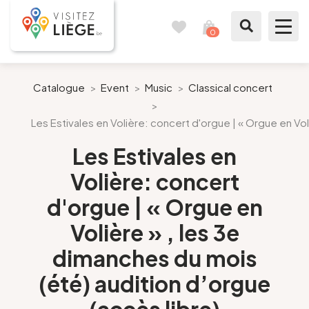
0
Travel
View
journal
my
cart
What to see / What to do
Catalogue
>
Event
>
Music
>
Classical concert
>
Like a citizen of Liège
Les Estivales en Volière: concert d'orgue | « Orgue en Vol
Les Estivales en
Prepare my stay
Volière: concert
Our suggestions
d'orgue | « Orgue en
Volière » , les 3e
City of Liège
dimanches du mois
Agenda
(été) audition d’orgue
Presse