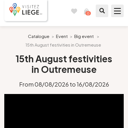
0
Travel
View
journal
my
cart
What to see / What to do
Catalogue
>
Event
>
Big event
>
15th August festivities in Outremeuse
Like a citizen of Liège
15th August festivities
Prepare my stay
in Outremeuse
Our suggestions
From 08/08/2026 to 16/08/2026
City of Liège
Agenda
Presse