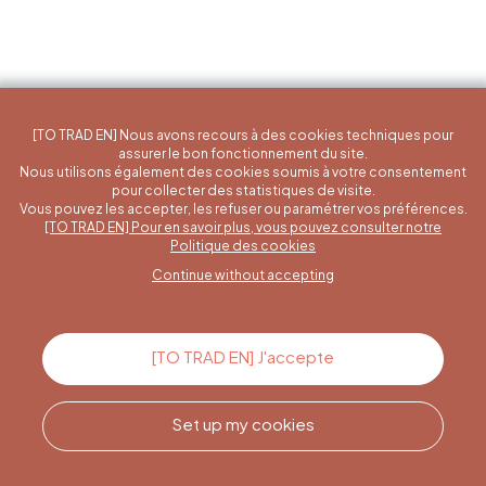
[TO TRAD EN] Nous avons recours à des cookies techniques pour
assurer le bon fonctionnement du site.
Nous utilisons également des cookies soumis à votre consentement
pour collecter des statistiques de visite.
Vous pouvez les accepter, les refuser ou paramétrer vos préférences.
[TO TRAD EN] Pour en savoir plus, vous pouvez consulter notre
A specific question?
Politique des cookies
Continue without accepting
Contact us
[TO TRAD EN] J'accepte
Set up my cookies
Call us