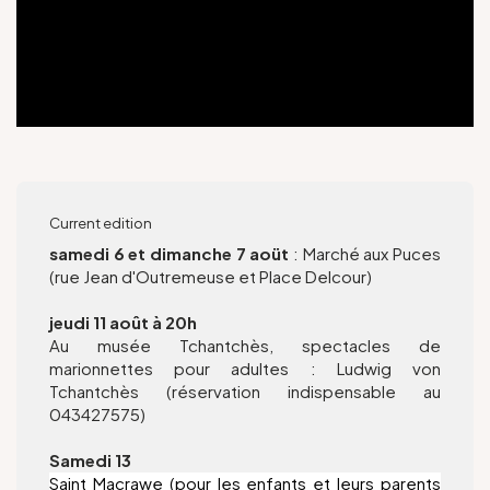
Groups and tour operators
Follow us
Current edition
samedi 6 et dimanche 7 aoüt
: Marché aux Puces
FR
EN
NL
DE
(rue Jean d'Outremeuse et Place Delcour)
jeudi 11 août à 20h
Au musée Tchantchès, spectacles de
marionnettes pour adultes : Ludwig von
Tchantchès (réservation indispensable au
043427575)
Samedi 13
Saint Macrawe (pour les enfants et leurs parents