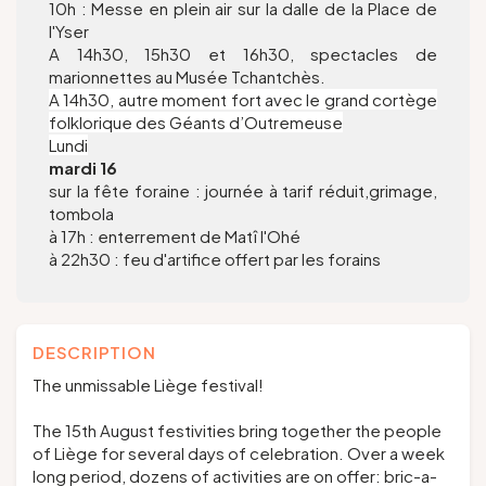
10h : Messe en plein air sur la dalle de la Place de
l'Yser
A 14h30, 15h30 et 16h30, spectacles de
marionnettes au Musée Tchantchès.
A 14h30, autre moment fort avec le grand cortège
folklorique des Géants d’Outremeuse
Lundi
mardi 16
sur la fête foraine : journée à tarif réduit,grimage,
tombola
à 17h : enterrement de Matî l'Ohé
à 22h30 : feu d'artifice offert par les forains
DESCRIPTION
The unmissable Liège festival!
The 15th August festivities bring together the people
of Liège for several days of celebration. Over a week
long period, dozens of activities are on offer: bric-a-