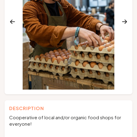
Groups and tour operators
Follow us
FR
EN
NL
DE
DESCRIPTION
Cooperative of local and/or organic food shops for
everyone!