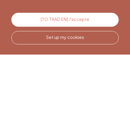
Contact us
[TO TRAD EN] J'accepte
Set up my cookies
Call us
Office du Tourisme de Liège
et Maison du Tourisme du
Pays de Liège.