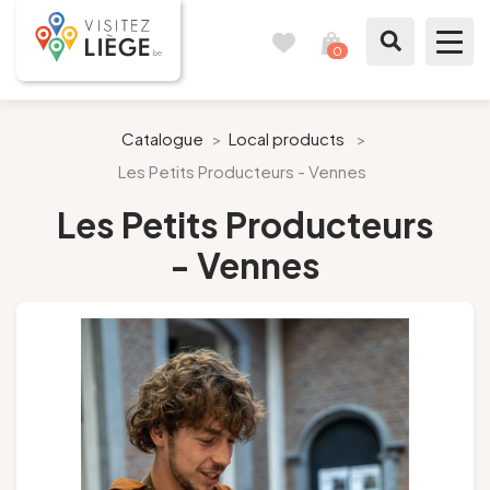
0
Travel
View
journal
my
cart
What to see / What to do
Catalogue
>
Local products
>
Les Petits Producteurs - Vennes
Like a citizen of Liège
Les Petits Producteurs
Prepare my stay
- Vennes
Our suggestions
City of Liège
Agenda
Presse