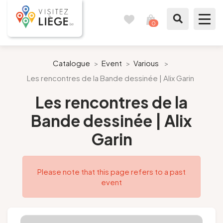
0
Travel
View
journal
my
cart
What to see / What to do
Catalogue
>
Event
>
Various
>
Les rencontres de la Bande dessinée | Alix Garin
Like a citizen of Liège
Les rencontres de la
Prepare my stay
Bande dessinée | Alix
Garin
Our suggestions
City of Liège
Please note that this page refers to a past
event
Agenda
Presse