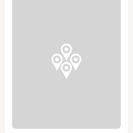
Groups and tour operators
Follow us
FR
EN
NL
DE