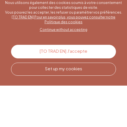
Nous utilisons également des cookies soumis à votre consentement
pour collecter des statistiques de visite.
Vous pouvez les accepter, les refuser ou paramétrer vos préférences.
[TO TRAD EN] Pour en savoir plus, vous pouvez consulter notre
A specific question?
Politique des cookies
Continue without accepting
Contact us
[TO TRAD EN] J'accepte
Set up my cookies
Call us