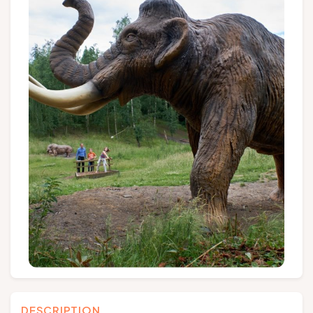
Groups and tour operators
Follow us
FR
EN
NL
DE
DESCRIPTION