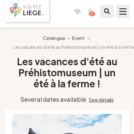
0
Travel
View
journal
my
cart
What to see / What to do
Catalogue
>
Event
>
Les vacances d'été au Préhistomuseum | un été à la ferme
Like a citizen of Liège
Les vacances d'été au
Prepare my stay
Préhistomuseum | un
été à la ferme !
Our suggestions
City of Liège
Several dates available
See details
Agenda
Presse