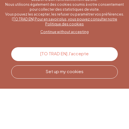
Nous utilisons également des cookies soumis à votre consentement
pour collecter des statistiques de visite.
Vous pouvez les accepter, les refuser ou paramétrer vos préférences.
[TO TRAD EN] Pour en savoir plus, vous pouvez consulter notre
A specific question?
Politique des cookies
Continue without accepting
Contact us
[TO TRAD EN] J'accepte
Set up my cookies
Call us