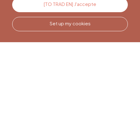
Contact us
[TO TRAD EN] J'accepte
Set up my cookies
Call us
Office du Tourisme de Liège
et Maison du Tourisme du
Pays de Liège.