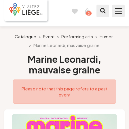
0
Travel
View
journal
my
cart
What to see / What to do
Catalogue
>
Event
>
Performing arts
>
Humor
>
Marine Leonardi, mauvaise graine
Like a citizen of Liège
Marine Leonardi,
Prepare my stay
mauvaise graine
Our suggestions
Please note that this page refers to a past
City of Liège
event
Agenda
Presse