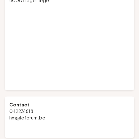
4000 Liège Liège
Contact
042231818
hm@leforum.be