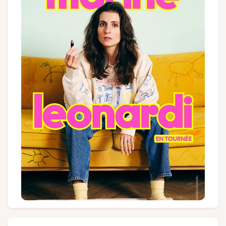
Groups and tour operators
Follow us
FR
EN
NL
DE