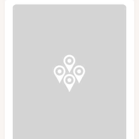
Groups and tour operators
Follow us
FR
EN
NL
DE