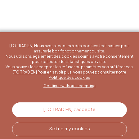
[TO TRAD EN] Nous avons recours à des cookies techniques pour
assurer le bon fonctionnement du site.
Nous utilisons également des cookies soumis à votre consentement
pour collecter des statistiques de visite.
Vous pouvez les accepter, les refuser ou paramétrer vos préférences.
[TO TRAD EN] Pour en savoir plus, vous pouvez consulter notre
A specific question?
Politique des cookies
Continue without accepting
Contact us
[TO TRAD EN] J'accepte
Set up my cookies
Call us