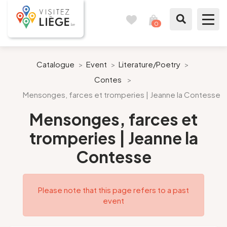
0
Travel
View
journal
my
cart
What to see / What to do
Catalogue
>
Event
>
Literature/Poetry
>
Contes
>
Like a citizen of Liège
Mensonges, farces et tromperies | Jeanne la Contesse
Prepare my stay
Mensonges, farces et
tromperies | Jeanne la
Our suggestions
Contesse
City of Liège
Please note that this page refers to a past
Agenda
event
Presse