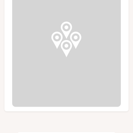
Groups and tour operators
Follow us
FR
EN
NL
DE