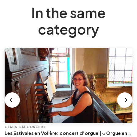
In the same
category
CLASSICAL CONCERT
Les Estivales en Volière: concert d'orgue | « Orgue en Volière » , les 3e dimanches du mois (été) audition d’orgue (accès libre)