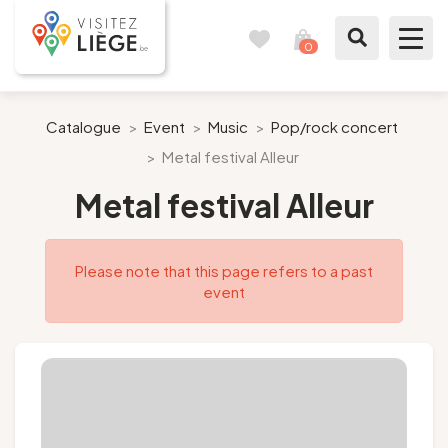
0
Travel
View
journal
my
cart
What to see / What to do
Catalogue
>
Event
>
Music
>
Pop/rock concert
>
Metal festival Alleur
Like a citizen of Liège
Metal festival Alleur
Prepare my stay
Please note that this page refers to a past
Our suggestions
event
City of Liège
Agenda
Presse