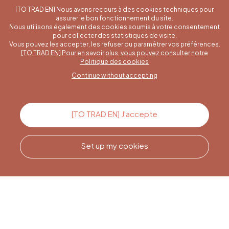
[TO TRAD EN] Nous avons recours à des cookies techniques pour
assurer le bon fonctionnement du site.
Nous utilisons également des cookies soumis à votre consentement
pour collecter des statistiques de visite.
Vous pouvez les accepter, les refuser ou paramétrer vos préférences.
[TO TRAD EN] Pour en savoir plus, vous pouvez consulter notre
A specific question?
Politique des cookies
Continue without accepting
Contact us
[TO TRAD EN] J'accepte
Set up my cookies
Call us