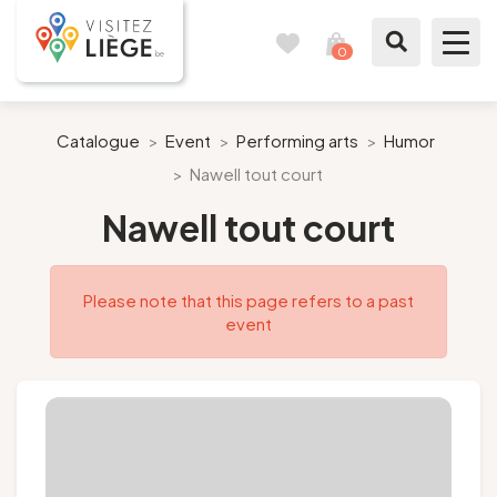
0
Travel
View
journal
my
cart
What to see / What to do
Catalogue
>
Event
>
Performing arts
>
Humor
>
Nawell tout court
Like a citizen of Liège
Nawell tout court
Prepare my stay
Please note that this page refers to a past
Our suggestions
event
City of Liège
Agenda
Presse