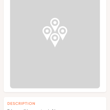
Groups and tour operators
Follow us
FR
EN
NL
DE
DESCRIPTION