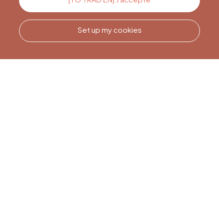
Set up my cookies
Call us
Office du Tourisme de Liège
et Maison du Tourisme du
Pays de Liège.