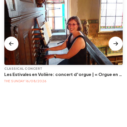
CLASSICAL CONCERT
Les Estivales en Volière: concert d'orgue | « Orgue en Volière » , les 3e dimanches du mois (été) audition d’orgue (accès libre)
THE SUNDAY 16/08/2026