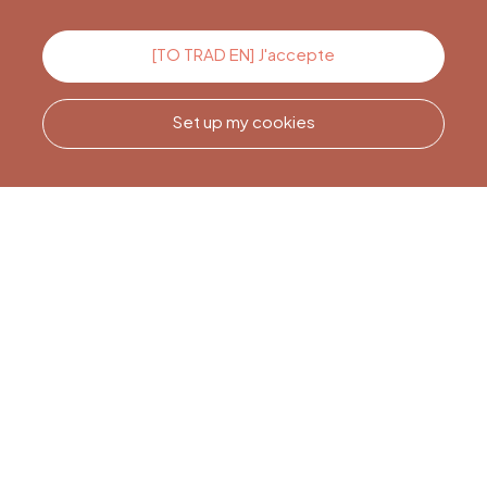
Contact us
[TO TRAD EN] J'accepte
Set up my cookies
Call us
Office du Tourisme de Liège
et Maison du Tourisme du
Pays de Liège.