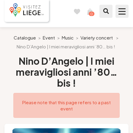
0
Travel
View
journal
my
cart
What to see / What to do
Catalogue
>
Event
>
Music
>
Variety concert
>
Nino D’Angelo | I miei meravigliosi anni ’80… bis !
Like a citizen of Liège
Nino D’Angelo | I miei
Prepare my stay
meravigliosi anni ’80…
bis !
Our suggestions
City of Liège
Please note that this page refers to a past
event
Agenda
Presse