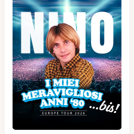
Groups and tour operators
Follow us
FR
EN
NL
DE