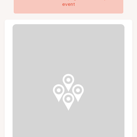
event
Groups and tour operators
Follow us
FR
EN
NL
DE