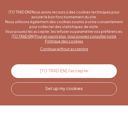
[TO TRAD EN] Nous avons recours à des cookies techniques pour
assurer le bon fonctionnement du site.
Nous utilisons également des cookies soumis à votre consentement
pour collecter des statistiques de visite.
Vous pouvez les accepter, les refuser ou paramétrer vos préférences.
[TO TRAD EN] Pour en savoir plus, vous pouvez consulter notre
A specific question?
Politique des cookies
Continue without accepting
Contact us
[TO TRAD EN] J'accepte
Set up my cookies
Call us