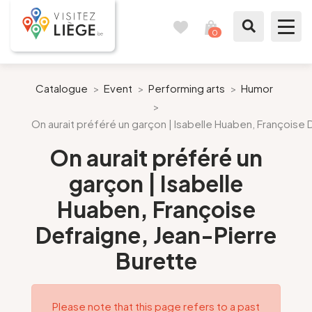
0
Travel
View
journal
my
cart
What to see / What to do
Catalogue
>
Event
>
Performing arts
>
Humor
>
Like a citizen of Liège
On aurait préféré un garçon | Isabelle Huaben, Françoise 
On aurait préféré un
Prepare my stay
garçon | Isabelle
Our suggestions
Huaben, Françoise
Defraigne, Jean-Pierre
City of Liège
Burette
Agenda
Presse
Please note that this page refers to a past