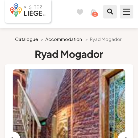
0
Travel
View
journal
my
cart
What to see / What to do
Catalogue
>
Accommodation
>
Ryad Mogador
Ryad Mogador
Like a citizen of Liège
Prepare my stay
Our suggestions
City of Liège
Agenda
Presse