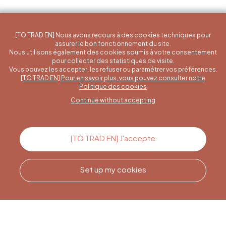
[TO TRAD EN] Nous avons recours à des cookies techniques pour
assurer le bon fonctionnement du site.
Nous utilisons également des cookies soumis à votre consentement
pour collecter des statistiques de visite.
Vous pouvez les accepter, les refuser ou paramétrer vos préférences.
[TO TRAD EN] Pour en savoir plus, vous pouvez consulter notre
A specific question?
Politique des cookies
Continue without accepting
Contact us
[TO TRAD EN] J'accepte
Set up my cookies
Call us