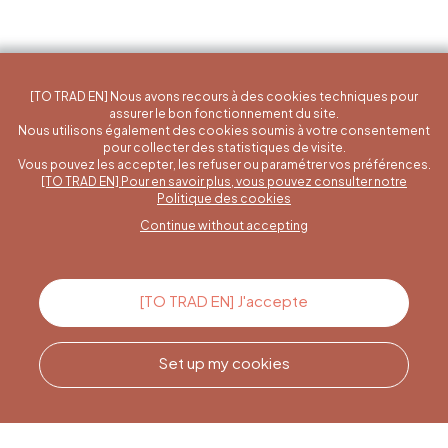
[TO TRAD EN] Nous avons recours à des cookies techniques pour
assurer le bon fonctionnement du site.
Nous utilisons également des cookies soumis à votre consentement
pour collecter des statistiques de visite.
Vous pouvez les accepter, les refuser ou paramétrer vos préférences.
[TO TRAD EN] Pour en savoir plus, vous pouvez consulter notre
A specific question?
Politique des cookies
Continue without accepting
Contact us
[TO TRAD EN] J'accepte
Set up my cookies
Call us