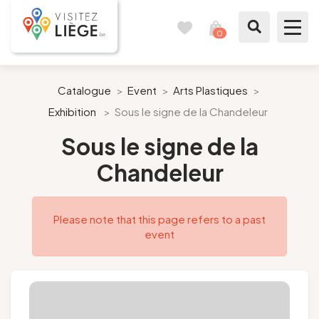
0
Travel
View
journal
my
cart
What to see / What to do
Catalogue
>
Event
>
Arts Plastiques
>
Exhibition
>
Sous le signe de la Chandeleur
Like a citizen of Liège
Sous le signe de la
Prepare my stay
Chandeleur
Our suggestions
Please note that this page refers to a past
City of Liège
event
Agenda
Presse