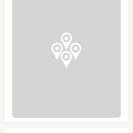
Groups and tour operators
Follow us
FR
EN
NL
DE