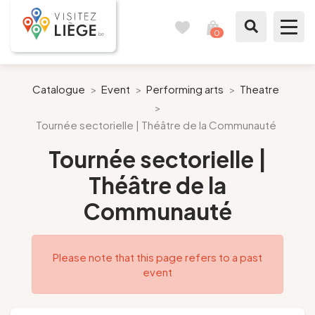
0
Travel
View
journal
my
cart
What to see / What to do
Catalogue
>
Event
>
Performing arts
>
Theatre
>
Like a citizen of Liège
Tournée sectorielle | Théâtre de la Communauté
Tournée sectorielle |
Prepare my stay
Théâtre de la
Our suggestions
Communauté
City of Liège
Please note that this page refers to a past
Agenda
event
Presse