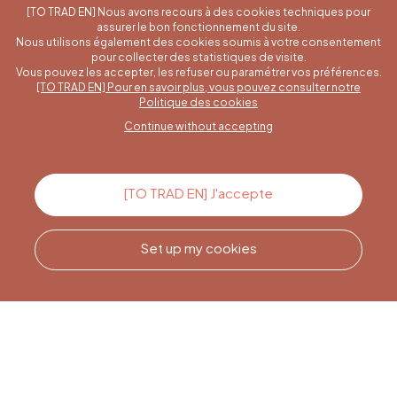
[TO TRAD EN] Nous avons recours à des cookies techniques pour
assurer le bon fonctionnement du site.
Nous utilisons également des cookies soumis à votre consentement
pour collecter des statistiques de visite.
Vous pouvez les accepter, les refuser ou paramétrer vos préférences.
[TO TRAD EN] Pour en savoir plus, vous pouvez consulter notre
A specific question?
Politique des cookies
Continue without accepting
Contact us
[TO TRAD EN] J'accepte
Set up my cookies
Call us