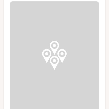
Groups and tour operators
Follow us
FR
EN
NL
DE