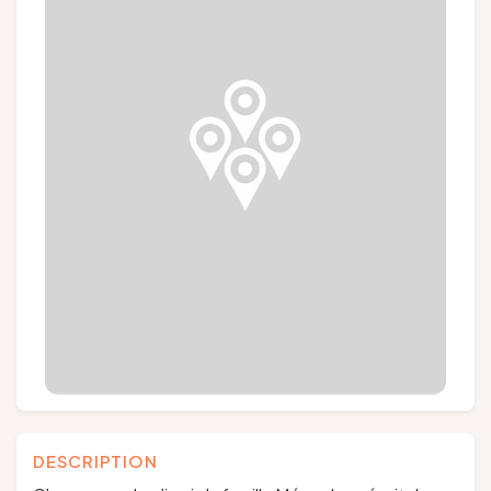
Groups and tour operators
Follow us
FR
EN
NL
DE
DESCRIPTION