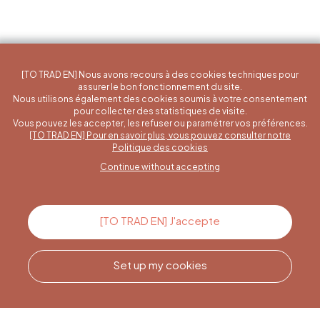
[TO TRAD EN] Nous avons recours à des cookies techniques pour
assurer le bon fonctionnement du site.
Nous utilisons également des cookies soumis à votre consentement
pour collecter des statistiques de visite.
Vous pouvez les accepter, les refuser ou paramétrer vos préférences.
[TO TRAD EN] Pour en savoir plus, vous pouvez consulter notre
A specific question?
Politique des cookies
Continue without accepting
Contact us
[TO TRAD EN] J'accepte
Set up my cookies
Call us