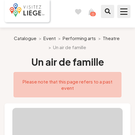
0
Travel
View
journal
my
cart
What to see / What to do
Catalogue
>
Event
>
Performing arts
>
Theatre
>
Un air de famille
Like a citizen of Liège
Un air de famille
Prepare my stay
Please note that this page refers to a past
Our suggestions
event
City of Liège
Agenda
Presse