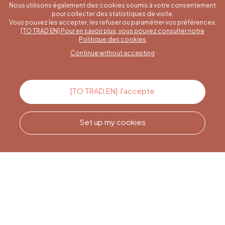
Nous utilisons également des cookies soumis à votre consentement
pour collecter des statistiques de visite.
Vous pouvez les accepter, les refuser ou paramétrer vos préférences.
[TO TRAD EN] Pour en savoir plus, vous pouvez consulter notre
A specific question?
Politique des cookies
Continue without accepting
Contact us
[TO TRAD EN] J'accepte
Set up my cookies
Call us