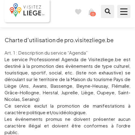
0
Travel
View
journal
my
cart
What to see / What to do
Charte d'utilisation de pro.visitezliege.be
Like a citizen of Liège
Art. 1 : Description du service “Agenda”
Le service Professionnel Agenda de Visitezliege.be est
destiné à la promotion des évènements de type culturel,
Prepare my stay
touristique, sportif, social, etc. (liste non exhaustive) se
déroulant sur le territoire de la Maison du tourisme Pays de
Our suggestions
Liège (Ans, Awans, Bassenge, Beyne-Heusay, Flémalle,
Grâce-Hollogne, Herstal, Juprelle, Liège, Oupeye, Saint-
City of Liège
Nicolas, Seraing)
Ce service exclut la promotion de manifestations à
caractère politique et/ou idéologique.
Agenda
Les événements promus ne doivent présenter aucun
caractère illégal et doivent être conformes à l'ordre
Presse
public.