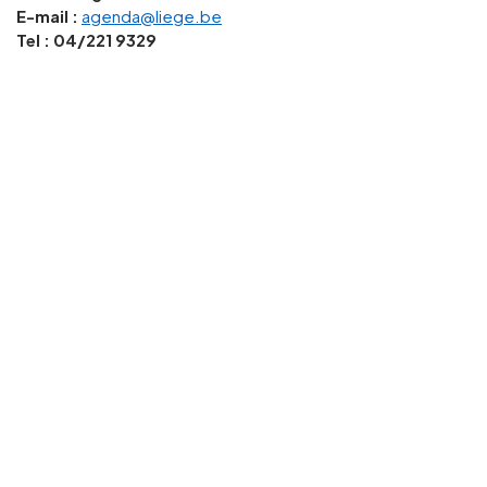
E-mail :
agenda@liege.be
Tel : 04/221 9329