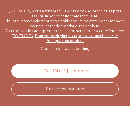
[TO TRAD EN] Nous avons recours à des cookies techniques pour
assurer le bon fonctionnement du site.
Nous utilisons également des cookies soumis à votre consentement
pour collecter des statistiques de visite.
Vous pouvez les accepter, les refuser ou paramétrer vos préférences.
[TO TRAD EN] Pour en savoir plus, vous pouvez consulter notre
A specific question?
Politique des cookies
Continue without accepting
Contact us
[TO TRAD EN] J'accepte
Set up my cookies
Call us