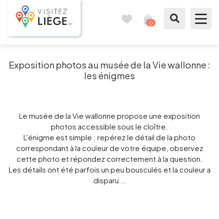
0
Travel
View
journal
my
cart
What to see / What to do
Exposition photos au musée de la Vie wallonne :
les énigmes
Like a citizen of Liège
Prepare my stay
Le musée de la Vie wallonne propose une exposition
photos accessible sous le cloître.
Our suggestions
L'énigme est simple : repérez le détail de la photo
correspondant à la couleur de votre équipe, observez
cette photo et répondez correctement à la question.
City of Liège
Les détails ont été parfois un peu bousculés et la couleur a
disparu...
Agenda
Presse