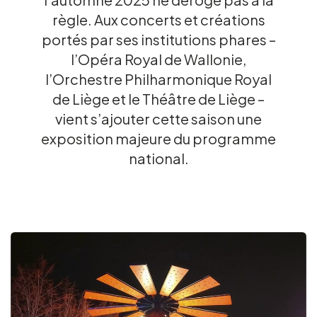
règle. Aux concerts et créations
Groups and tour operators
portés par ses institutions phares –
l’Opéra Royal de Wallonie,
Follow us
l’Orchestre Philharmonique Royal
de Liège et le Théâtre de Liège –
vient s’ajouter cette saison une
exposition majeure du programme
national.
FR
EN
NL
DE