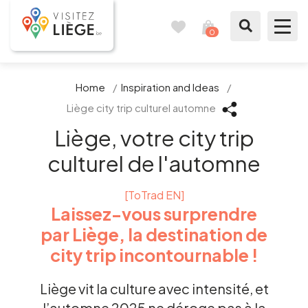
0
Travel
View
journal
my
cart
What to see / What to do
Home
/
Inspiration and Ideas
/
Liège city trip culturel automne
Like a citizen of Liège
Liège, votre city trip
Prepare my stay
culturel de l'automne
Our suggestions
[ToTrad EN]
Laissez-vous surprendre
City of Liège
par Liège, la destination de
city trip incontournable !
Agenda
Liège vit la culture avec intensité, et
Presse
l’automne 2025 ne déroge pas à la