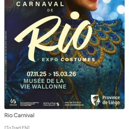
Rio Carnival
[ToTrad EN]