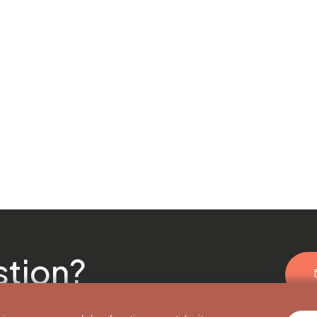
stion?