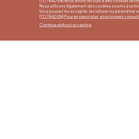
[TO TRAD EN] Nous avons recours à des cookies techn
Nous utilisons également des cookies soumis à votre 
Vous pouvez les accepter, les refuser ou paramétrer 
[TO TRAD EN] Pour en savoir plus, vous pouvez consult
Continue without accepting
Summ
16/05 t
Office du Tourisme de Liège et
Monday 
Maison du Tourisme du Pays de
from 9:
Liège.
Sundays
holiday
4 pm