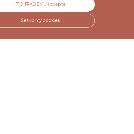
[TO TRAD EN] J'accepte
Set up my cookies
Newsletter
Subscription
Sign up to stay informed