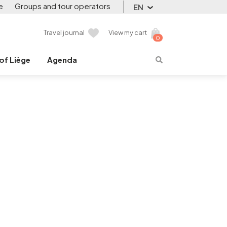
e
Groups and tour operators
EN
Travel journal
View my cart
0
 of Liège
Agenda