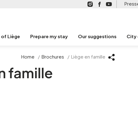
Press
n of Liège
Prepare my stay
Our suggestions
City
Home
/
Brochures
/
Liège en famille
n famille