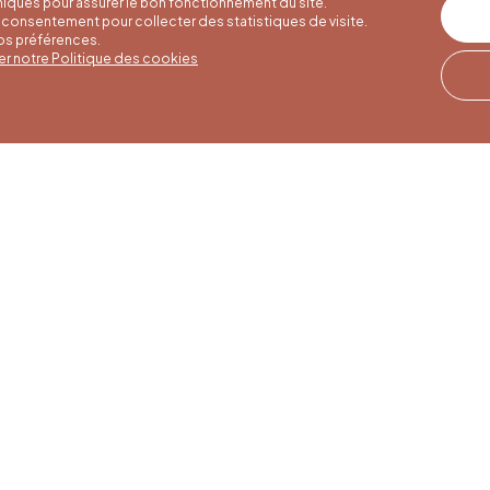
iques pour assurer le bon fonctionnement du site.
consentement pour collecter des statistiques de visite.
vos préférences.
er notre Politique des cookies
er hours
Winter hours
Our address
o 30/09
01/10 to 15/05
Quai de la Goffe 13
4000 Liège
to Saturday
Monday to Saturday
30 am to 5 pm
from 9:30 am to 4:30
 and public
pm
s from 9 am to
Sundays and public
holidays from 9 am to
3 pm