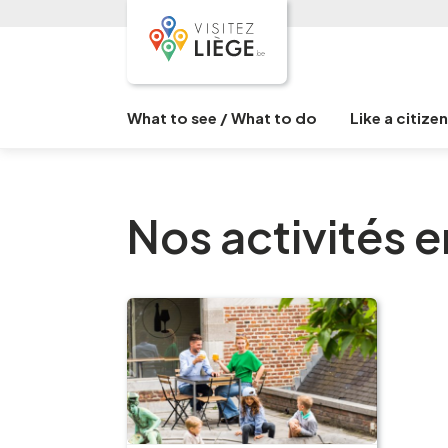
What to see / What to do
Like a citize
Nos activités e