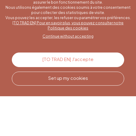
assurer le bon fonctionnement du site.
Nous utilisons également des cookies soumis à votre consentement
pour collecter des statistiques de visite.
Vous pouvez les accepter, les refuser ou paramétrer vos préférences.
[TO TRAD EN] Pour en savoir plus, vous pouvez consulter notre
A specific question?
Politique des cookies
Continue without accepting
Contact us
[TO TRAD EN] J'accepte
Set up my cookies
Call us