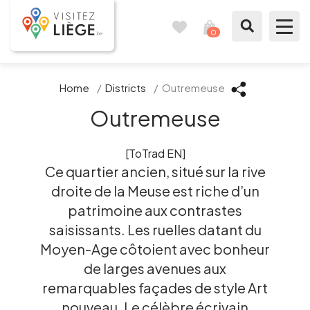
0
Travel
View
journal
my
cart
What to see / What to do
Home
/
Districts
/
Outremeuse
Outremeuse
Like a citizen of Liège
[ToTrad EN]
Prepare my stay
Ce quartier ancien, situé sur la rive
droite de la Meuse est riche d’un
Our suggestions
patrimoine aux contrastes
City of Liège
saisissants. Les ruelles datant du
Moyen-Age côtoient avec bonheur
Agenda
de larges avenues aux
remarquables façades de style Art
Presse
nouveau. Le célèbre écrivain