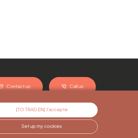
Contact us
Call us
[TO TRAD EN] J'accepte
Set up my cookies