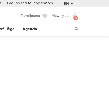
e
Groups and tour operators
EN
Travel journal
View my cart
0
 of Liège
Agenda