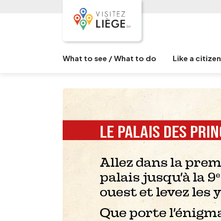
What to see / What to do
Like a citize