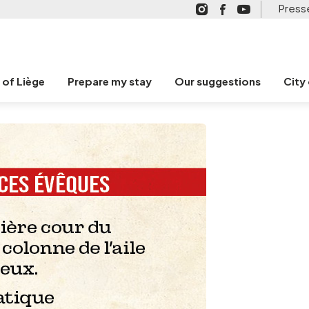
Press
n of Liège
Prepare my stay
Our suggestions
City