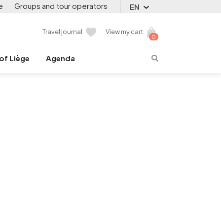
e
Groups and tour operators
EN
Travel journal
View my cart
0
 of Liège
Agenda