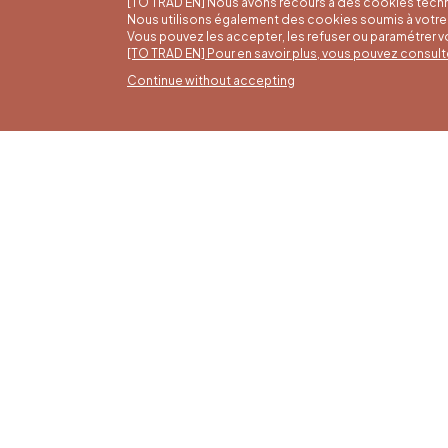
[TO TRAD EN] Nous avons recours à des cookies techn
Nous utilisons également des cookies soumis à votre 
Vous pouvez les accepter, les refuser ou paramétrer 
[TO TRAD EN] Pour en savoir plus, vous pouvez consult
Continue without accepting
Summ
16/05 t
Office du Tourisme de Liège et
Monday 
Maison du Tourisme du Pays de
from 9:
Liège.
Sundays
holiday
4 pm