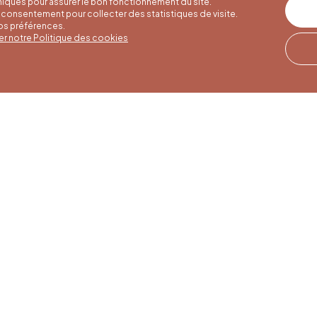
iques pour assurer le bon fonctionnement du site.
consentement pour collecter des statistiques de visite.
vos préférences.
er notre Politique des cookies
er hours
Winter hours
Our address
o 30/09
01/10 to 15/05
Quai de la Goffe 13
4000 Liège
to Saturday
Monday to Saturday
30 am to 5 pm
from 9:30 am to 4:30
 and public
pm
s from 9 am to
Sundays and public
holidays from 9 am to
3 pm