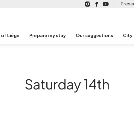
Press
n of Liège
Prepare my stay
Our suggestions
City
Saturday 14th