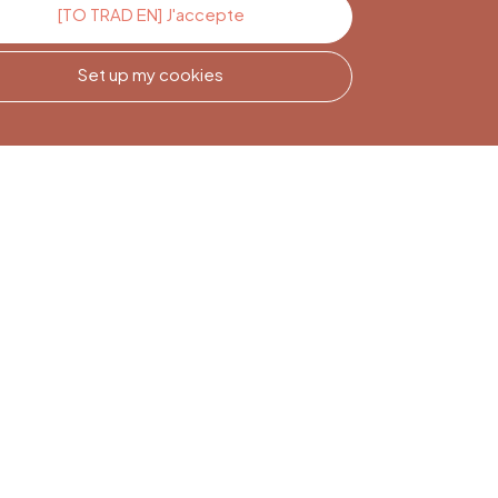
[TO TRAD EN] J'accepte
Set up my cookies
Newsletter
Subscription
Sign up to stay informed