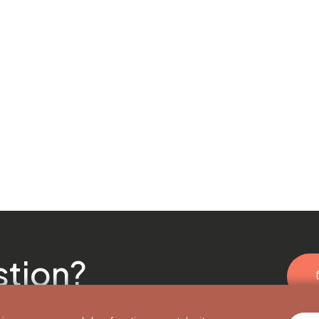
stion?