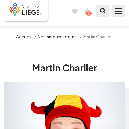
0
Carnet
Voir
de
mon
voyages
panier
À voir / à faire
Accueil
/
Nos ambassadeurs
/
Martin Charlier
Comme un Liégeois
Préparer mon séjour
Martin Charlier
Nos suggestions
Pays de Liège
Agenda
Presse