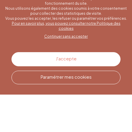
fonctionnement du site.
Nous utilisons également des cookies soumis à votre consentement
pour collecter des statistiques de visite.
Vous pouvez les accepter, les refuser ou paramétrer vos préférences.
Pour en savoir plus, vous pouvez consulter notre Politique des
Une question spécifique ?
cookies
Continuer sans accepter
Contactez-nous
J'accepte
Paramétrer mes cookies
Appelez-nous