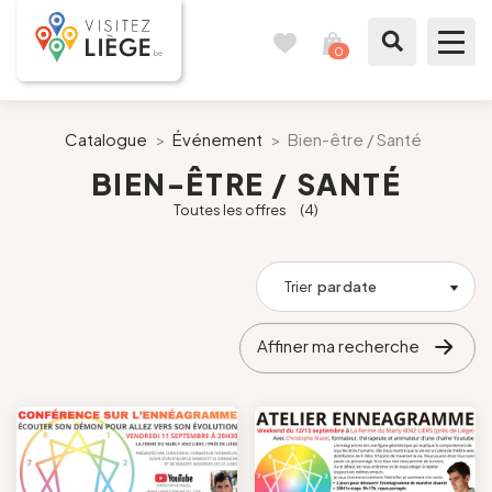
0
Carnet
Voir
de
mon
voyages
panier
À voir / à faire
Catalogue
>
Événement
>
Bien-être / Santé
BIEN-ÊTRE / SANTÉ
Comme un Liégeois
Toutes les offres
(4)
Préparer mon séjour
Trier
par date
Nos suggestions
Affiner ma recherche
Pays de Liège
Agenda
Presse