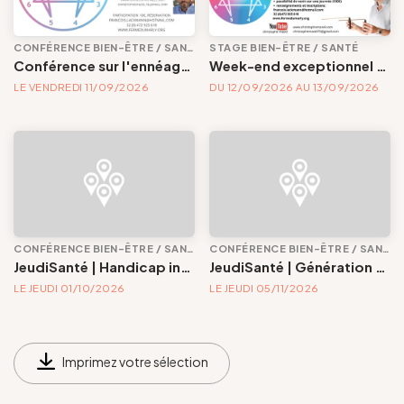
Groupes et voyagistes
CONFÉRENCE BIEN-ÊTRE / SANTÉ
STAGE BIEN-ÊTRE / SANTÉ
Bien-être / Santé
Conférence sur l'ennéagramme | Avec Christophe Mazel
Week-end exceptionnel sur l'ennéagramme | Avec Christophe Mazel
LE VENDREDI 11/09/2026
DU 12/09/2026 AU 13/09/2026
Suivez-nous
Conférence Bien-être / Santé
Stage Bien-être / Santé
Dates
FR
EN
NL
DE
CONFÉRENCE BIEN-ÊTRE / SANTÉ
CONFÉRENCE BIEN-ÊTRE / SANTÉ
JeudiSanté | Handicap invisible : ce que l'œil ignore
JeudiSanté | Génération sous pression : comprendre la santé mentale des jeunes
Commune
LE JEUDI 01/10/2026
LE JEUDI 05/11/2026
Voir les offres
Imprimez votre sélection
Tout effacer