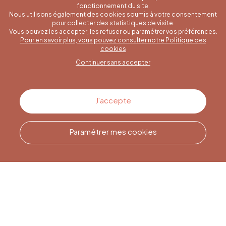
fonctionnement du site.
Nous utilisons également des cookies soumis à votre consentement
pour collecter des statistiques de visite.
Vous pouvez les accepter, les refuser ou paramétrer vos préférences.
Pour en savoir plus, vous pouvez consulter notre Politique des
Une question spécifique ?
cookies
Continuer sans accepter
Contactez-nous
J'accepte
Paramétrer mes cookies
Appelez-nous