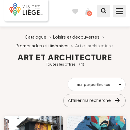
0
Carnet
Voir
de
mon
voyages
panier
À voir / à faire
Catalogue
>
Loisirs et découvertes
>
Promenades et itinéraires
>
Art et architecture
Comme un Liégeois
ART ET ARCHITECTURE
Toutes les offres
(4)
Préparer mon séjour
Nos suggestions
Trier
par pertinence
Pays de Liège
Affiner ma recherche
Agenda
Presse