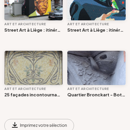
Groupes et voyagistes
ART ET ARCHITECTURE
ART ET ARCHITECTURE
Art et architecture
Street Art à Liège : itinéraire Paliss'art dans le centre historique et en Outremeuse
Street Art à Liège : itinéraire Paliss'art autour des Guillemins et de la Boverie
Suivez-nous
Thématique
Commune
FR
EN
NL
DE
Type de public
ART ET ARCHITECTURE
ART ET ARCHITECTURE
Quartier de Liège
25 façades incontournables de l’Art nouveau en Outremeuse
Quartier Bronckart - Botanique : 25 chefs-d'oeuvre de l'Art Nouveau
Voir les offres
Imprimez votre sélection
Tout effacer