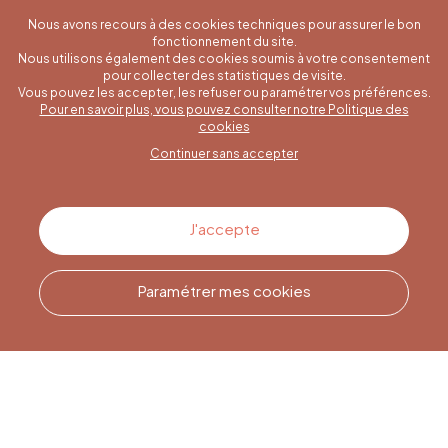
Nous avons recours à des cookies techniques pour assurer le bon
fonctionnement du site.
Nous utilisons également des cookies soumis à votre consentement
pour collecter des statistiques de visite.
Vous pouvez les accepter, les refuser ou paramétrer vos préférences.
Pour en savoir plus, vous pouvez consulter notre Politique des
Une question spécifique ?
cookies
Continuer sans accepter
Contactez-nous
J'accepte
Paramétrer mes cookies
Appelez-nous