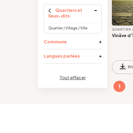
Quartiers et
lieux-dits
Quartier / Village / Ville
QUARTIER /
Vinâve d’Î
Commune
Langues parlées
Im
Tout effacer
1