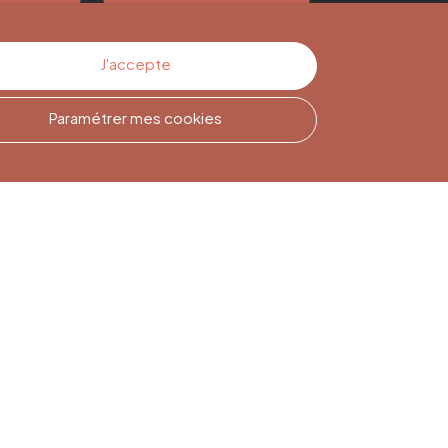
J'accepte
Paramétrer mes cookies
Inscription à la
Newsletter
Inscrivez-vous pour rester
informé(e)