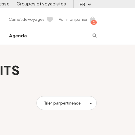
esse
Groupes et voyagistes
FR
Carnet de voyages
Voir mon panier
0
Agenda
ITS
Trier
par pertinence