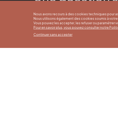
Nous avons recours à des cookies techniques pour as
Nous utilisons également des cookies soumis à votre 
Vous pouvez les accepter, les refuser ou paramétrer 
Pour en savoir plus, vous pouvez consulter notre Poli
Continuer sans accepter
Horai
16/05 a
Office du Tourisme de Liège et
Du lund
Maison du Tourisme du Pays de
9h30 à 
Liège.
Dimanch
fériés 