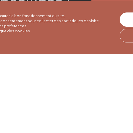
surer le bon fonctionnement du site.
consentement pour collecter des statistiques de visite.
vos préférences.
tique des cookies
res d'été
Horaires d'hiver
Notre adresse
u 30/09
01/10 au 15/05
Quai de la Goffe 13
4000 Liège
i au samedi de
Du lundi au samedi de
17h
9h30 à 16h30
es et jours
Dimanches et jours
de 9h à 16h
fériés de 9h à 15h