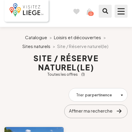
0
Carnet
Voir
de
mon
voyages
panier
À voir / à faire
Catalogue
>
Loisirs et découvertes
>
Sites naturels
>
Site / Réserve naturel(le)
Comme un Liégeois
SITE / RÉSERVE
NATUREL(LE)
Préparer mon séjour
Toutes les offres
(1)
Nos suggestions
Trier
par pertinence
Pays de Liège
Affiner ma recherche
Agenda
Presse