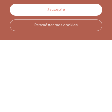
Contactez-nous
J'accepte
Paramétrer mes cookies
Appelez-nous
Office du Tourisme de Liège
et Maison du Tourisme du
Pays de Liège.