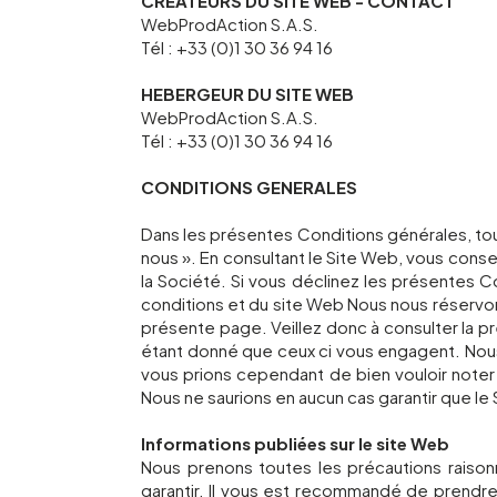
CREATEURS DU SITE WEB - CONTACT
WebProdAction S.A.S.
Tél : +33 (0)1 30 36 94 16
HEBERGEUR DU SITE WEB
WebProdAction S.A.S.
Tél : +33 (0)1 30 36 94 16
CONDITIONS GENERALES
Dans les présentes Conditions générales, tout
nous ». En consultant le Site Web, vous conse
la Société. Si vous déclinez les présentes 
conditions et du site Web Nous nous réservons
présente page. Veillez donc à consulter la
étant donné que ceux ci vous engagent. Nous 
vous prions cependant de bien vouloir noter 
Nous ne saurions en aucun cas garantir que le
Informations publiées sur le site Web
Nous prenons toutes les précautions raisonn
garantir. Il vous est recommandé de prendre 