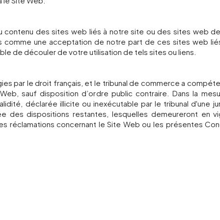
a le Site Web.
u contenu des sites web liés à notre site ou des sites web d
és comme une acceptation de notre part de ces sites web lié
 de découler de votre utilisation de tels sites ou liens.
es par le droit français, et le tribunal de commerce a compéten
e Web, sauf disposition d’ordre public contraire. Dans la me
idité, déclarée illicite ou inexécutable par le tribunal d'une 
imée des dispositions restantes, lesquelles demeureront en v
es réclamations concernant le Site Web ou les présentes Cond