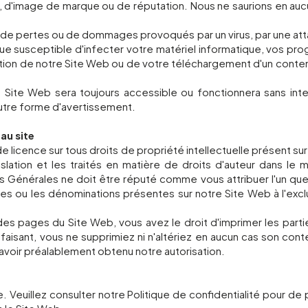
té, d'image de marque ou de réputation. Nous ne saurions en au
 de pertes ou de dommages provoqués par un virus, par une atta
ique susceptible d'infecter votre matériel informatique, vos 
isation de notre Site Web ou de votre téléchargement d'un contenu
 Site Web sera toujours accessible ou fonctionnera sans inter
utre forme d'avertissement.
au site
de licence sur tous droits de propriété intellectuelle présent sur
slation et les traités en matière de droits d'auteur dans le
 Générales ne doit être réputé comme vous attribuer l'un quel
ques ou les dénominations présentes sur notre Site Web à l'exc
 des pages du Site Web, vous avez le droit d'imprimer les part
aisant, vous ne supprimiez ni n'altériez en aucun cas son con
avoir préalablement obtenu notre autorisation.
. Veuillez consulter notre Politique de confidentialité pour de