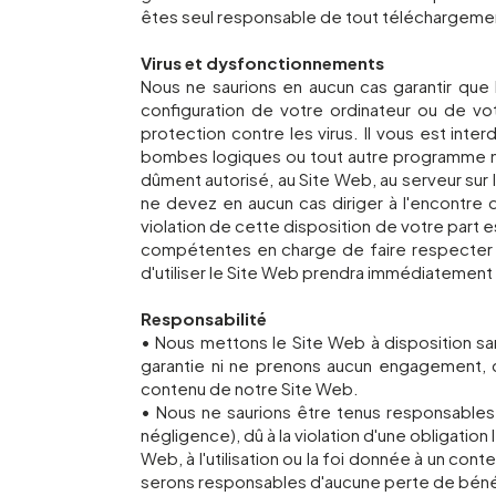
êtes seul responsable de tout téléchargement 
Virus et dysfonctionnements
Nous ne saurions en aucun cas garantir qu
configuration de votre ordinateur ou de v
protection contre les virus. Il vous est inte
bombes logiques ou tout autre programme mal
dûment autorisé, au Site Web, au serveur su
ne devez en aucun cas diriger à l'encontre
violation de cette disposition de votre part e
compétentes en charge de faire respecter la
d'utiliser le Site Web prendra immédiatement 
Responsabilité
• Nous mettons le Site Web à disposition s
garantie ni ne prenons aucun engagement, de
contenu de notre Site Web.
• Nous ne saurions être tenus responsables 
négligence), dû à la violation d'une obligation 
Web, à l'utilisation ou la foi donnée à un con
serons responsables d'aucune perte de bénéfic