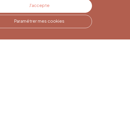
J'accepte
Paramétrer mes cookies
Inscription à la
Newsletter
Inscrivez-vous pour rester
informé(e)