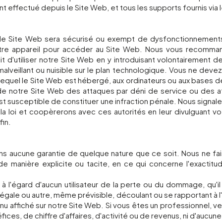
effectué depuis le Site Web, et tous les supports fournis via le
e le Site Web sera sécurisé ou exempt de dysfonctionnements
otre appareil pour accéder au Site Web. Nous vous recomma
rdit d'utiliser notre Site Web en y introduisant volontairement 
veillant ou nuisible sur le plan technologique. Vous ne devez
r lequel le Site Web est hébergé, aux ordinateurs ou aux bases
 de notre Site Web des attaques par déni de service ou des at
st susceptible de constituer une infraction pénale. Nous signale
 loi et coopèrerons avec ces autorités en leur divulguant vot
fin.
ans aucune garantie de quelque nature que ce soit. Nous ne fa
 manière explicite ou tacite, en ce qui concerne l'exactitude,
à l'égard d'aucun utilisateur de la perte ou du dommage, qu'il
légale ou autre, même prévisible, découlant ou se rapportant à l'uti
tenu affiché sur notre Site Web. Si vous êtes un professionnel, v
es, de chiffre d'affaires, d'activité ou de revenus, ni d'aucune