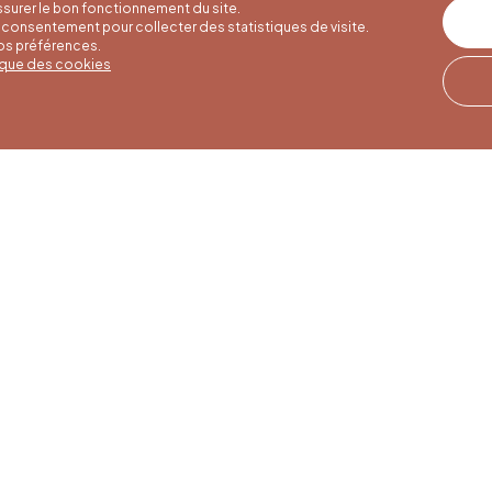
surer le bon fonctionnement du site.
consentement pour collecter des statistiques de visite.
vos préférences.
tique des cookies
res d'été
Horaires d'hiver
Notre adresse
u 30/09
01/10 au 15/05
Quai de la Goffe 13
4000 Liège
i au samedi de
Du lundi au samedi de
17h
9h30 à 16h30
es et jours
Dimanches et jours
de 9h à 16h
fériés de 9h à 15h