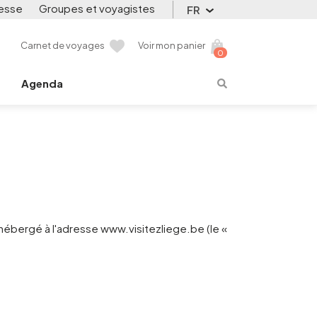
esse
Groupes et voyagistes
FR
Carnet de voyages
Voir mon panier
0
Agenda
 hébergé à l'adresse www.visitezliege.be (le «