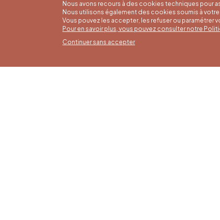
Nous avons recours à des cookies techniques pour as
Nous utilisons également des cookies soumis à votre 
Vous pouvez les accepter, les refuser ou paramétrer 
Pour en savoir plus, vous pouvez consulter notre Poli
Continuer sans accepter
Horai
16/05 a
Office du Tourisme de Liège et
Du lund
Maison du Tourisme du Pays de
9h30 à 
Liège.
Dimanch
fériés 