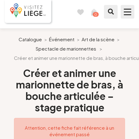
0
Carnet
Voir
de
mon
voyages
panier
À voir / à faire
Catalogue
>
Événement
>
Art de la scène
>
Spectacle de marionnettes
>
Comme un Liégeois
Créer et animer une marionnette de bras, à bouche articu
Préparer mon séjour
Créer et animer une
marionnette de bras, à
Nos suggestions
bouche articulée –
Pays de Liège
stage pratique
Agenda
Attention, cette fiche fait référence à un
événement passé
Presse