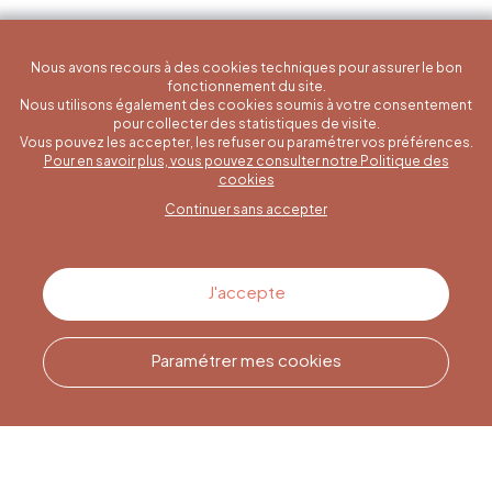
Nous avons recours à des cookies techniques pour assurer le bon
fonctionnement du site.
Nous utilisons également des cookies soumis à votre consentement
pour collecter des statistiques de visite.
Vous pouvez les accepter, les refuser ou paramétrer vos préférences.
Pour en savoir plus, vous pouvez consulter notre Politique des
Une question spécifique ?
cookies
Continuer sans accepter
Contactez-nous
J'accepte
Paramétrer mes cookies
Appelez-nous