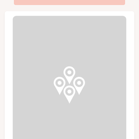
Groupes et voyagistes
Suivez-nous
FR
EN
NL
DE