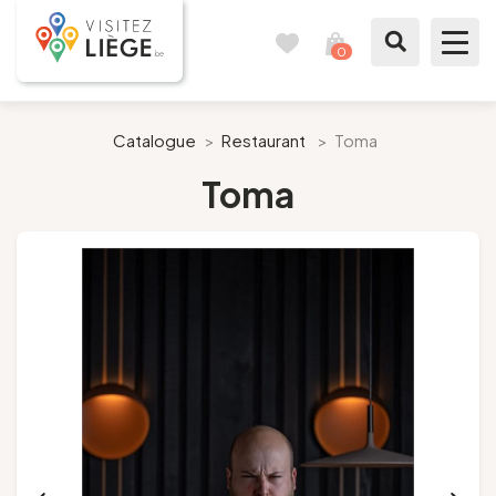
0
Carnet
Voir
de
mon
voyages
panier
À voir / à faire
Catalogue
>
Restaurant
>
Toma
Toma
Comme un Liégeois
Préparer mon séjour
Nos suggestions
Pays de Liège
Agenda
Presse