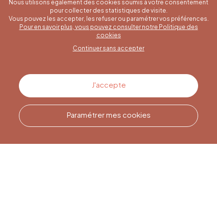
Nous utilisons également des cookies soumis à votre consentement
pour collecter des statistiques de visite.
Vous pouvez les accepter, les refuser ou paramétrer vos préférences.
Pour en savoir plus, vous pouvez consulter notre Politique des
Une question spécifique ?
cookies
Continuer sans accepter
Contactez-nous
J'accepte
Paramétrer mes cookies
Appelez-nous